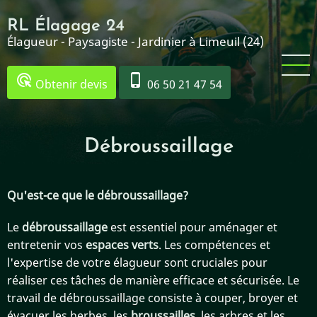
Aller
RL Élagage 24
au
Élagueur - Paysagiste - Jardinier à Limeuil (24)
contenu
principal
ads_click
phone_iphone
Obtenir devis
06 50 21 47 54
Débroussaillage
Qu'est-ce que le débroussaillage?
Le
débroussaillage
est essentiel pour aménager et
entretenir vos
espaces verts
. Les compétences et
l'expertise de votre élagueur sont cruciales pour
réaliser ces tâches de manière efficace et sécurisée. Le
travail de débroussaillage consiste à couper, broyer et
évacuer les herbes, les
broussailles
, les arbres et les