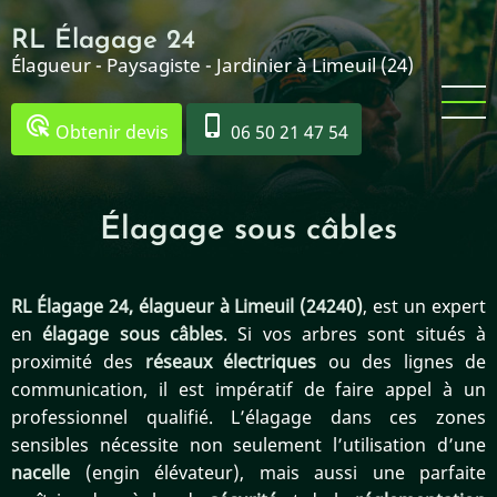
Aller
RL Élagage 24
au
Élagueur - Paysagiste - Jardinier à Limeuil (24)
contenu
principal
ads_click
phone_iphone
Obtenir devis
06 50 21 47 54
Élagage sous câbles
RL Élagage 24, élagueur à Limeuil (24240)
, est un expert
en
élagage sous câbles
. Si vos arbres sont situés à
proximité des
réseaux électriques
ou des lignes de
communication, il est impératif de faire appel à un
professionnel qualifié. L’élagage dans ces zones
sensibles nécessite non seulement l’utilisation d’une
nacelle
(engin élévateur), mais aussi une parfaite